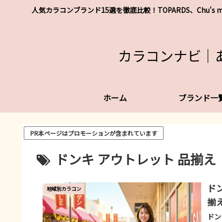
人気カラコンブランド15選を徹底比較！TOPARDS、Chu
カラコンナビ｜
ホーム
ブランド一
PR本ページはプロモーションが含まれています
ドンキ アウトレット 品揃え
ド
地域別カラコン
揃
ドン