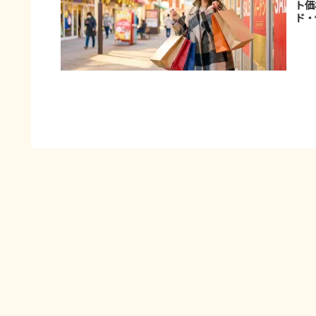
ト価
ド・