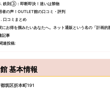
鉄則③：即断即決！迷いは禁物
用者の声！OUTLET館の口コミ・評判
口コミまとめ
実にお得を掴みたいあなたへ。ネット通販という名の「計画的
連記事
関連投稿:
T館 基本情報
市都筑区折本町191