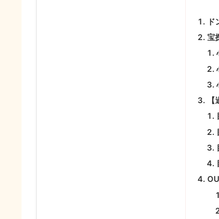
ド
宝
【
O