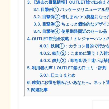
3.
【過去の目撃情報】OUTLET館で出会
3.1.
目撃例① パッケージリニューアル
3.2.
目撃例② 惜しまれつつ廃盤になっ
3.3.
目撃例③ ちょっと個性的なデザイ
3.4.
目撃例④ 使用期限間近のセール品
4.
OUTLET館完全攻略！トレジャーハント
4.0.1.
鉄則①：カラコン目的で行かな
4.0.2.
鉄則②：こまめに通う！入荷
4.0.3.
鉄則③：即断即決！迷いは禁
5.
利用者の声！OUTLET館の口コミ・評判
5.0.1.
口コミまとめ
6.
確実にお得を掴みたいあなたへ。ネット
7.
関連記事