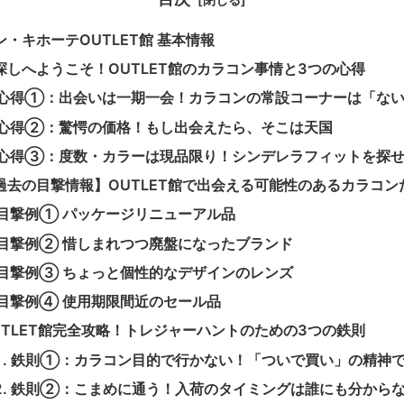
ン・キホーテOUTLET館 基本情報
探しへようこそ！OUTLET館のカラコン事情と3つの心得
心得①：出会いは一期一会！カラコンの常設コーナーは「な
心得②：驚愕の価格！もし出会えたら、そこは天国
心得③：度数・カラーは現品限り！シンデレラフィットを探
過去の目撃情報】OUTLET館で出会える可能性のあるカラコン
目撃例① パッケージリニューアル品
目撃例② 惜しまれつつ廃盤になったブランド
目撃例③ ちょっと個性的なデザインのレンズ
目撃例④ 使用期限間近のセール品
UTLET館完全攻略！トレジャーハントのための3つの鉄則
鉄則①：カラコン目的で行かない！「ついで買い」の精神
鉄則②：こまめに通う！入荷のタイミングは誰にも分から