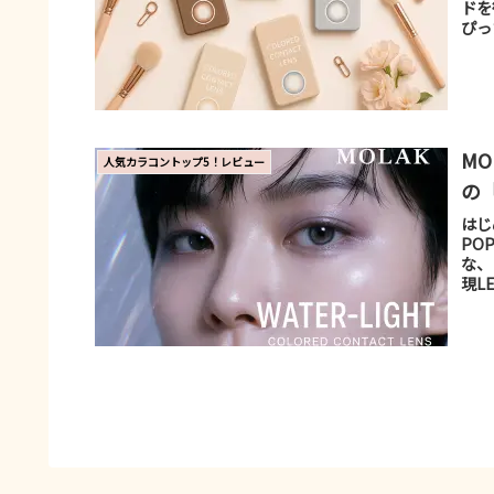
ドを
ぴっ
M
人気カラコントップ5！レビュー
の
はじ
PO
な、
現L