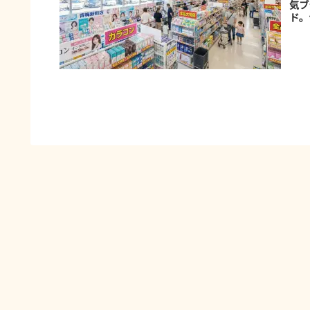
気ブ
ド。