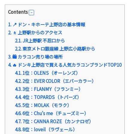
Contents
1.
📍 ドン・キホーテ上野店の基本情報
2.
🚶 上野駅からのアクセス
2.1.
JR上野駅 不忍口から
2.2.
東京メトロ銀座線 上野広小路駅から
3.
🛍 カラコン売り場の場所
4.
🔥 ドンキ上野店で買える人気カラコンブランドTOP10
4.1.
1位：OLENS（オーレンズ）
4.2.
2位：EVER COLOR（エバーカラー）
4.3.
3位：FLANMY（フランミー）
4.4.
4位：TOPARDS（トパーズ）
4.5.
5位：MOLAK（モラク）
4.6.
6位：Chu’s me（チューズミー）
4.7.
7位：CANNA ROZE（カンナロゼ）
4.8.
8位：loveil（ラヴェール）