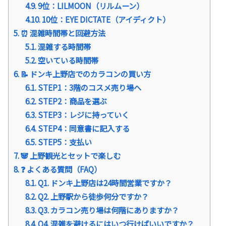
4.9.
9位：LILMOON（リルムーン）
4.10.
10位：EYE DICTATE（アイディクト）
5.
⏰ 混雑時間帯と回避方法
5.1.
混雑する時間帯
5.2.
空いている時間帯
6.
📝 ドンキ上野店でのカラコンの買い方
6.1.
STEP1：3階のコスメ売り場へ
6.2.
STEP2：商品を選ぶ
6.3.
STEP3：レジに持っていく
6.4.
STEP4：同意書に記入する
6.5.
STEP5：支払い
7.
🐼 上野観光とセットで楽しむ
8.
❓ よくある質問（FAQ）
8.1.
Q1. ドンキ上野店は24時間営業ですか？
8.2.
Q2. 上野駅から徒歩何分ですか？
8.3.
Q3. カラコン売り場は何階にありますか？
8.4.
Q4. 混雑を避けるにはいつ行けばいいですか？