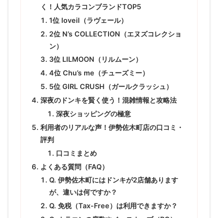
く！人気カラコンブランドTOP5
1位 loveil（ラヴェール）
2位 N’s COLLECTION（エヌズコレクショ
ン）
3位 LILMOON（リルムーン）
4位 Chu’s me（チューズミー）
5位 GIRL CRUSH（ガールクラッシュ）
深夜のドンキを賢く使う！混雑情報と攻略法
深夜ショッピングの極意
利用者のリアルな声！伊勢佐木町店の口コミ・
評判
口コミまとめ
よくある質問（FAQ）
Q. 伊勢佐木町にはドンキが2店舗あります
が、違いは何ですか？
Q. 免税（Tax-Free）は利用できますか？