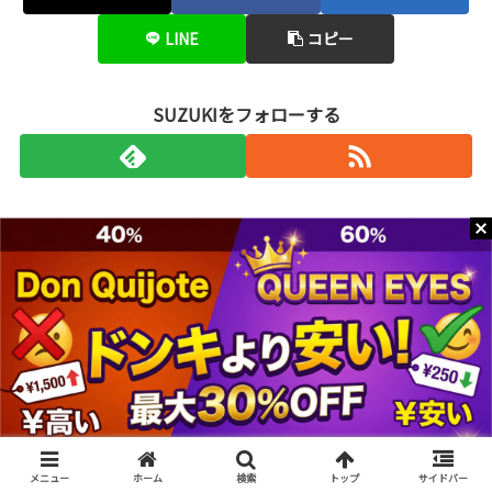
LINE
コピー
SUZUKIをフォローする
SUZUKI
ドン・キホーテ鶴見西口店のカラコン完
全ガイド｜品揃え・営業時間・人気ブラ
ンドまとめ
ドン・キホーテ伊勢崎町店のカラコン完
全ガイド｜品揃え・営業時間・人気ブラ
ンドまとめ
メニュー
ホーム
検索
トップ
サイドバー