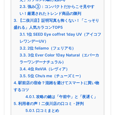
2.3.
強み③：コンパクトだからこそ見やす
い！厳選されたトレンド商品の陳列
3.
【二俣川店】証明写真も怖くない！「こっそり
盛れる」人気カラコンTOP5
3.1.
1位 SEED Eye coffret 1day UV（アイコフ
レワンデーUV）
3.2.
2位 feliamo（フェリアモ）
3.3.
3位 Ever Color 1Day Natural（エバーカ
ラーワンデーナチュラル）
3.4.
4位 ReVIA（レヴィア）
3.5.
5位 Chu’s me（チューズミー）
4.
駅前店の宿命？混雑を避けてスマートに買い物
するコツ
4.0.1.
攻略の鍵は「午前中」と「夜遅く」
5.
利用者の声！二俣川店の口コミ・評判
5.0.1.
口コミまとめ