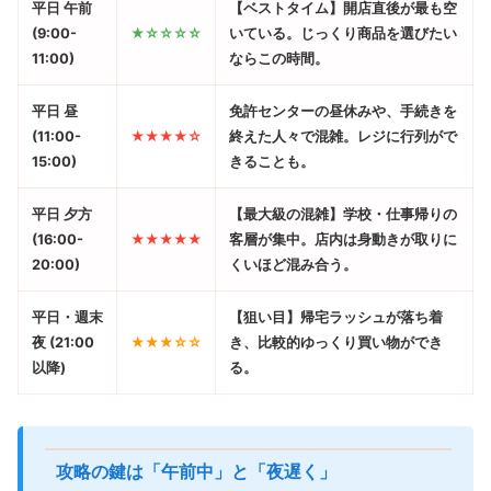
平日 午前
【ベストタイム】
開店直後が最も空
(9:00-
★☆☆☆☆
いている。じっくり商品を選びたい
11:00)
ならこの時間。
平日 昼
免許センターの昼休みや、手続きを
(11:00-
★★★★☆
終えた人々で混雑。レジに行列がで
15:00)
きることも。
平日 夕方
【最大級の混雑】
学校・仕事帰りの
(16:00-
★★★★★
客層が集中。店内は身動きが取りに
20:00)
くいほど混み合う。
平日・週末
【狙い目】
帰宅ラッシュが落ち着
夜 (21:00
★★★☆☆
き、比較的ゆっくり買い物ができ
以降)
る。
攻略の鍵は「午前中」と「夜遅く」